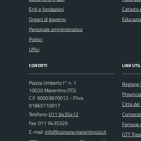
Enti e fondazioni
Catasto e
Organi di governo
Educazio
Personale amministrativo
Politici
Uffici
CONTATTI
LINK UTIL
Piazza Umberto I° n. 1
Regione
10020 Marentino (TO)
Provincia
C.F. 90003870012 - P.Iva:
Città del
01865110017
Telefono:
011 9435412
Consorzio
Fax: 011 9435329
Ferrovie 
E-mail:
GTT Trasp