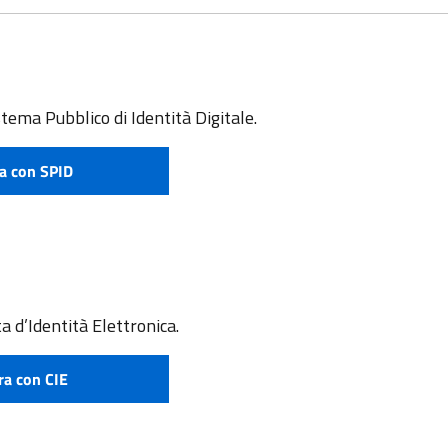
stema Pubblico di Identità Digitale.
a con SPID
e attivare SPID
a d’Identità Elettronica.
ra con CIE
 richiedere CIE