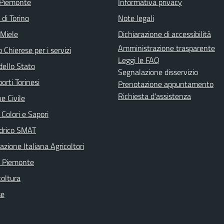
 Piemonte
Informativa privacy
 di Torino
Note legali
 Miele
Dichiarazione di accessibilità
Amministrazione trasparente
 Chierese per i servizi
Leggi le FAQ
dello Stato
Segnalazione disservizio
orti Torinesi
Prenotazione appuntamento
Richiesta d'assistenza
e Civile
 Colori e Sapori
idrico SMAT
zione Italiana Agricoltori
ti Piemonte
coltura
se