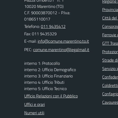
Piazza Umberto I° n. 1
Regione
10020 Marentino (TO)
Provincia
C.F. 90003870012 - P.Iva:
Città del
01865110017
Telefono:
011 9435412
Consorzio
Fax: 011 9435329
Ferrovie 
E-mail:
GTT Trasp
PEC:
Protezion
Strade di
interno 1: Protocollo
Servizio 
interno 2: Ufficio Demografico
interno 3: Ufficio Finanziario
Confedera
interno 4: Ufficio Tributi
Coldiret
interno 5: Ufficio Tecnico
Confagri
Ufficio Relazioni con il Pubblico
Cavoure
Uffici e orari
Numeri utili